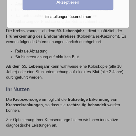
Akzeptieren
Anamnese
Inspektion und Tastuntersuchung des äußeren Genitales
Tastuntersuchung der regionalen Lymphknoten
Einstellungen übernehmen
Abtastung der Prostata und der Rektalschleimhaut
Die Krebsvorsorge - ab dem
50. Lebensjahr
- dient zusätzlich der
Früherkennung
des
Enddarmkrebses
(Kolorektales-Karzinom). Es
werden folgende Untersuchungen jährlich durchgeführt.
Rektale Abtastung
Stuhluntersuchung auf okkultes Blut
Ab dem 55. Lebensjahr
kann wahlweise eine Koloskopie (alle 10
Jahre) oder eine Stuhluntersuchung auf okkultes Blut (alle 2 Jahre)
durchgeführt werden.
Ihr Nutzen
Die
Krebsvorsorge
ermöglicht die
frühzeitige Erkennung
von
Krebse
rkrankungen
,
so dass sie
rechtzeitig behandelt
werden
können.
Zur Optimierung Ihrer Krebsvorsorge bieten wir Ihnen innovative
diagnostische Leistungen an.